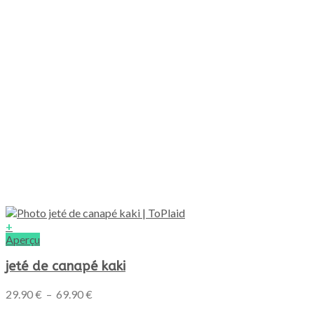
page
du
produit
+
Ce
Aperçu
produit
a
jeté de canapé kaki
plusieurs
variations.
Plage
29.90
€
–
69.90
€
Les
de