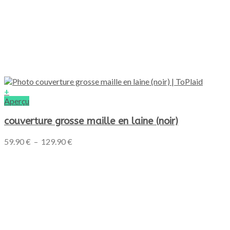
+
Ce
Aperçu
produit
a
couverture grosse maille en laine (noir)
plusieurs
variations.
Plage
59.90
€
–
129.90
€
Les
de
options
prix :
peuvent
59.90 €
être
à
choisies
129.90 €
sur
la
page
du