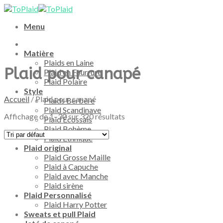
Skip
to
Menu
content
Matière
Plaids en Laine
Plaid pour canapé
Plaid en Fourrure
Plaid Polaire
Style
Accueil
/
Plaid pour canapé
Plaids Berbère
Plaid Scandinave
Affichage de 1–30 sur 320 résultats
Plaid Écossais
Plaid Bohème
Plaid Ethnique
Plaid original
Plaid Grosse Maille
Plaid à Capuche
Plaid avec Manche
Plaid sirène
Plaid Personnalisé
Plaid Harry Potter
Sweats et pull Plaid