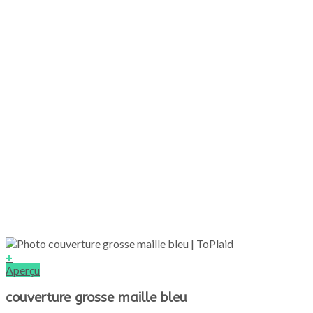
la
page
du
produit
+
Ce
Aperçu
produit
a
couverture grosse maille bleu
plusieurs