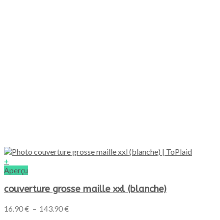
page
du
produit
+
Ce
Aperçu
produit
a
couverture grosse maille xxl (blanche)
plusieurs
variations.
Plage
16.90
€
–
143.90
€
Les
de