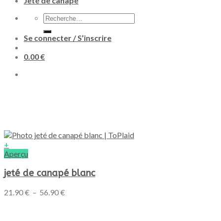
Jeté de canapé
Recherche
pour :
Se connecter / S’inscrire
0.00
€
+
Ce
Aperçu
produit
a
jeté de canapé blanc
plusieurs
variations.
Plage
21.90
€
–
56.90
€
Les
de
options
prix :
peuvent
21.90 €