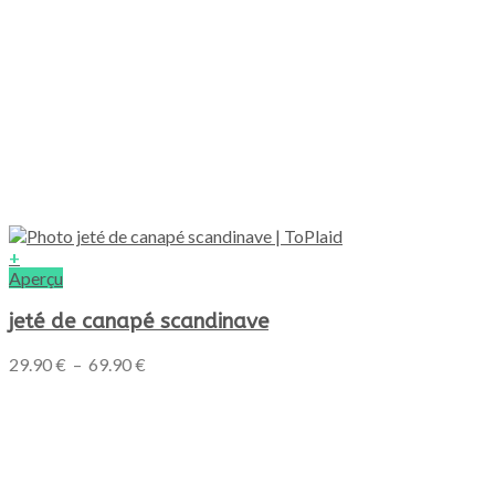
+
Ce
Aperçu
produit
a
jeté de canapé scandinave
plusieurs
variations.
Plage
29.90
€
–
69.90
€
Les
de
options
prix :
peuvent
29.90 €
être
à
choisies
69.90 €
sur