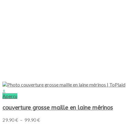
produit
+
Ce
Aperçu
produit
a
couverture grosse maille en laine mérinos
plusieurs
variations.
Plage
29.90
€
–
99.90
€
Les
de
options
prix :