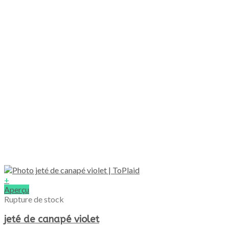
la
page
du
produit
+
Aperçu
Rupture de stock
jeté de canapé violet