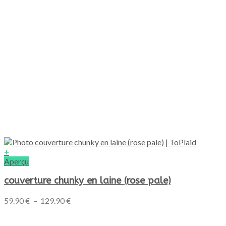
+
Ce
Aperçu
produit
a
couverture chunky en laine (rose pale)
plusieurs
variations.
Plage
59.90
€
–
129.90
€
Les
de
options
prix :