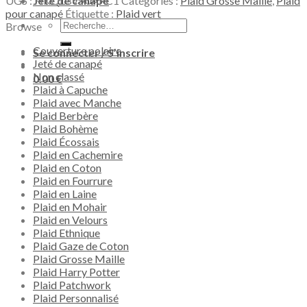
UGS :
HKQL3V90ARC1
Catégories :
Plaid Grosse Maille
,
Plaid
Jeté de canapé
grosse
pour canapé
Étiquette :
Plaid vert
maille
Recherche
Browse
chunky
pour :
(vert
Couverture polaire
Se connecter / S’inscrire
turquoise)
Jeté de canapé
Non classé
0.00
€
Plaid à Capuche
Plaid avec Manche
Plaid Berbère
Plaid Bohème
Plaid Écossais
Plaid en Cachemire
Plaid en Coton
Plaid en Fourrure
Plaid en Laine
Plaid en Mohair
Plaid en Velours
Plaid Ethnique
Plaid Gaze de Coton
Plaid Grosse Maille
Plaid Harry Potter
Plaid Patchwork
Plaid Personnalisé