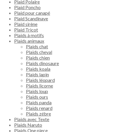
Plaid Polaire
Plaid Poncho
Plaid pour canapé
Plaid Scandinave
Plaid sirène
Plaid Tricot
Plaids à motifs
Plaids animaux
Plaids chat
Plaids cheval
Plaids chien
Plaids dinosaure
Plaids koala
Plaids lapin
Plaids léopard
Plaids licorne
Plaids loup
Plaids ours
Plaids panda
Plaids renard
Plaids zébre
Plaids avec Texte
Plaids Naruto
Plaids One piece